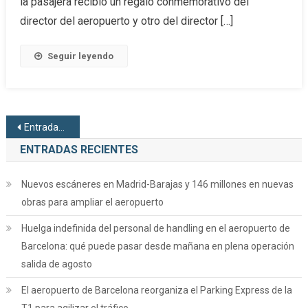
la pasajera recibió un regalo conmemorativo del
director del aeropuerto y otro del director […]
Seguir leyendo
Navegación de entradas
Entradas anteriores
ENTRADAS RECIENTES
Nuevos escáneres en Madrid-Barajas y 146 millones en nuevas
obras para ampliar el aeropuerto
Huelga indefinida del personal de handling en el aeropuerto de
Barcelona: qué puede pasar desde mañana en plena operación
salida de agosto
El aeropuerto de Barcelona reorganiza el Parking Express de la