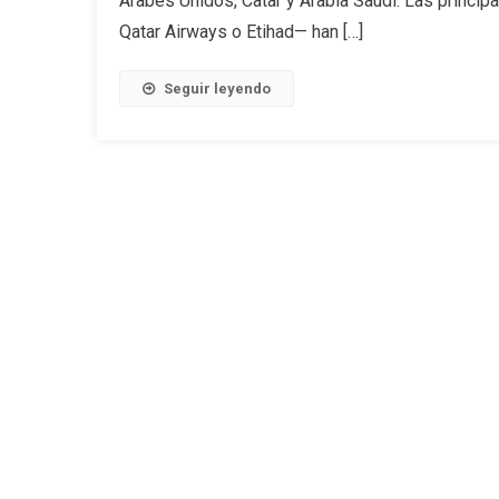
Árabes Unidos, Catar y Arabia Saudí. Las princ
Qatar Airways o Etihad— han […]
Seguir leyendo