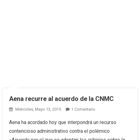
Aena recurre al acuerdo de la CNMC
Miércoles, Mayo 13, 2015
1 Comentario
En Aena Recurre Al
Acuerdo De La
Aena ha acordado hoy que interpondrá un recurso
CNMC
contencioso administrativo contra el polémico
«Acuerdo por el que se adoptan los criterios sobre la