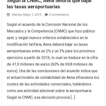
Según la CNMC, Aena tendría que bajar
las tasas aeroportuarias
Viernes, Mayo 1, 2015
2 Comentarios
En Según La CNMC,
Aena Tendría Que Bajar
Según el acuerdo de la Comisión Nacional de los
Las Tasas
Mercados y la Competencia (CNMC) que hizo público
Aeroportuarias
ayer, y según nuevos criterios establecidos en la
modificación tarifaria, Aena deberá bajar su tasas
aeroportuarias entre un 2% y un 3% para los próximos
ejercicios a partir de 2016, lo cual se traduce en la cifra
de 41,9 millones de euros (60% de 69,8 millones de
euros). Una de las conclusiones del acuerdo indica que
el actual modelo de contabilidad de Aena infravalora los
costes de las actividades comerciales, tratándolos
como una actividad adicional sobre la aeroportuaria.
Según la CNMC, esa decisión provoca […]