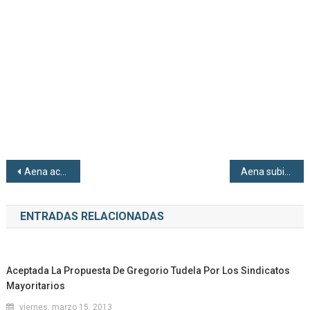
Navegación de entradas
Aena activa su Plan Invierno 2025-2026
Aena subirá las tasas aeroportuarias un 6,44% a partir de 2026
ENTRADAS RELACIONADAS
Aceptada La Propuesta De Gregorio Tudela Por Los Sindicatos
Mayoritarios
viernes, marzo 15, 2013