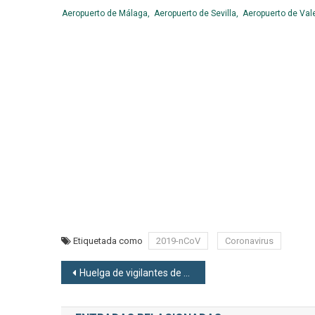
Aeropuerto de Málaga,
Aeropuerto de Sevilla,
Aeropuerto de Val
Etiquetada como
2019-nCoV
Coronavirus
Navegación de entradas
Huelga de vigilantes de seguridad en Madrid-Barajas el 13 de febrero