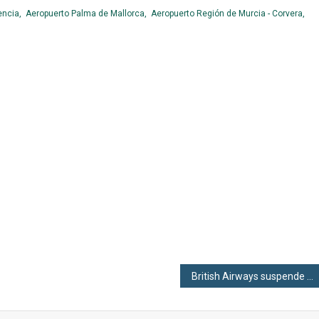
encia,
Aeropuerto Palma de Mallorca,
Aeropuerto Región de Murcia - Corvera,
British Airways suspende todos los vuelos a China continental por el coronavirus