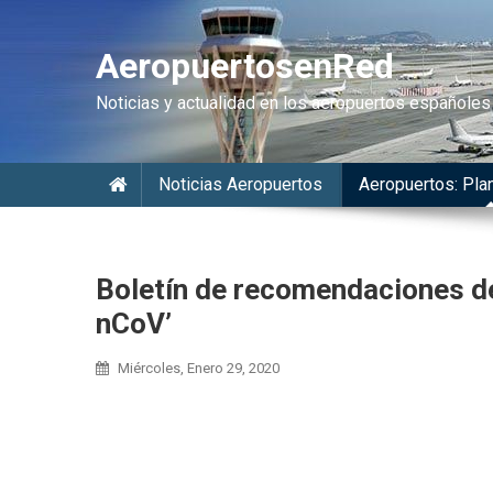
AeropuertosenRed
Noticias y actualidad en los aeropuertos españoles
Noticias Aeropuertos
Aeropuertos: Plan
Boletín de recomendaciones de
nCoV’
Miércoles, Enero 29, 2020