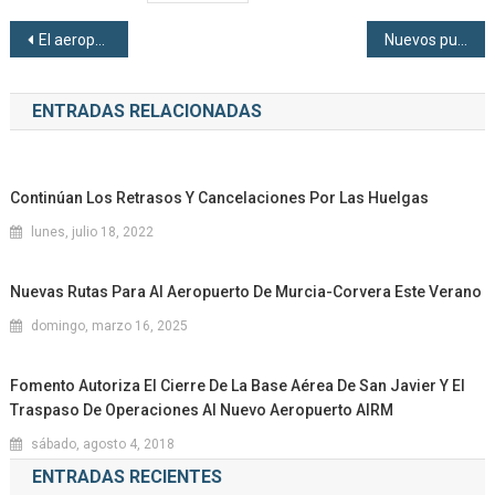
Navegación de entradas
El aeropuerto de Málaga instala dos aseos para personas ostomizadas
Nuevos puntos de recarga móvil en el módulo C
ENTRADAS RELACIONADAS
Continúan Los Retrasos Y Cancelaciones Por Las Huelgas
lunes, julio 18, 2022
Nuevas Rutas Para Al Aeropuerto De Murcia-Corvera Este Verano
domingo, marzo 16, 2025
Fomento Autoriza El Cierre De La Base Aérea De San Javier Y El
Traspaso De Operaciones Al Nuevo Aeropuerto AIRM
sábado, agosto 4, 2018
ENTRADAS RECIENTES