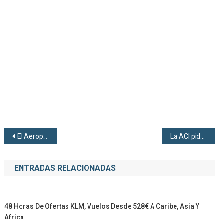
Navegación de entradas
El Aeropuerto de Palma de Mallorca inicia la segunda fase de obras en la zona de facturación
La ACI pide revisión urgente en los aeropuertos del sistema EES
ENTRADAS RELACIONADAS
48 Horas De Ofertas KLM, Vuelos Desde 528€ A Caribe, Asia Y
Africa