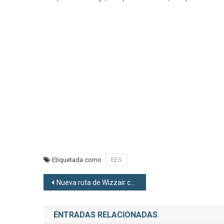
Etiquetada como
EES
Navegación de entradas
Nueva ruta de Wizzair con Bratislava desde el aeropuerto de Alicante
ENTRADAS RELACIONADAS