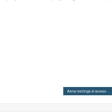
Aena restringe el acceso a las terminales: ahora solo podrán entrar pasajeros con tarjeta de embarque