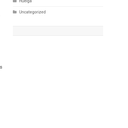
Huelga
Uncategorized
o
os