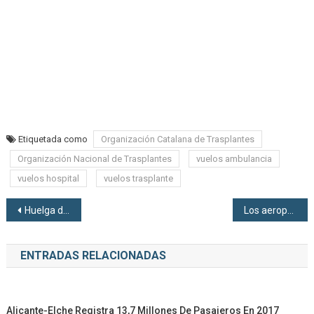
Etiquetada como
Organización Catalana de Trasplantes
Organización Nacional de Trasplantes
vuelos ambulancia
vuelos hospital
vuelos trasplante
Navegación de entradas
Huelga de controladores en Francia
Los aeropuertos españoles operaron en 2015 más de 13.350 vuelos ambulancia
ENTRADAS RELACIONADAS
Alicante-Elche Registra 13,7 Millones De Pasajeros En 2017