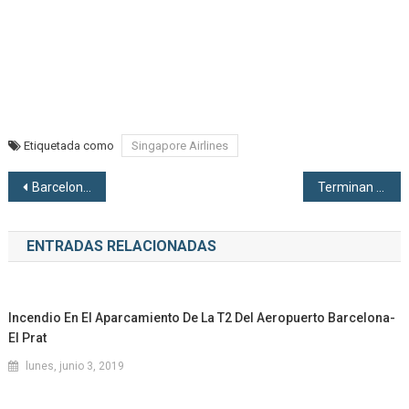
Etiquetada como
Singapore Airlines
Navegación de entradas
Barcelona prepara un amplio dispositivo de movilidad con motivo de la visita del Papa
Terminan las obras del nuevo tren a la T1 del Aeropuerto de Barcelona
ENTRADAS RELACIONADAS
Incendio En El Aparcamiento De La T2 Del Aeropuerto Barcelona-
El Prat
lunes, junio 3, 2019