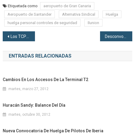
Etiquetada como
aeropuerto de Gran Canaria
Aeropuerto de Santander
Alternativa Sindical
Huelga
huelga personal controles de seguridad
Ilunion
Navegación de entradas
Los TCPs de Finnair irán a la huelga en Barcelona
Desconvocada la huelga de vigilantes de Madrid-Barajas
ENTRADAS RELACIONADAS
Cambios En Los Accesos De La Terminal T2
martes, marzo 27, 2012
Huracán Sandy: Balance Del Día
martes, octubre 30, 2012
Nueva Convocatoria De Huelga De Pilotos De Iberia