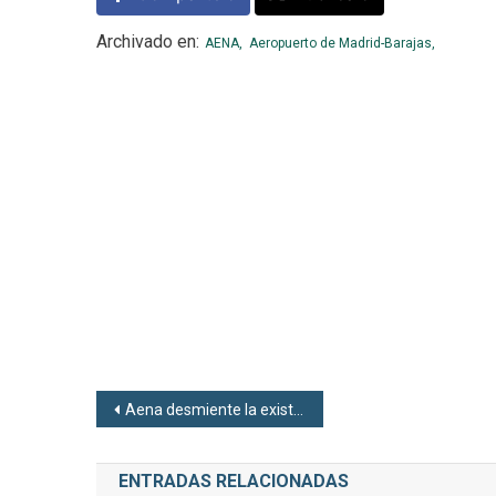
Archivado en:
AENA,
Aeropuerto de Madrid-Barajas,
Navegación de entradas
Aena desmiente la existencia de una plaga de insectos en la T4 del aeropuerto de Barajas
ENTRADAS RELACIONADAS