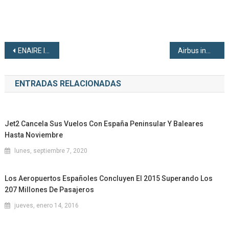
Navegación de entradas
ENAIRE lanza una nueva oferta de empleo para futuros controladores aéreos
Airbus inmoviliza miles de A320 por un fallo de software
ENTRADAS RELACIONADAS
Jet2 Cancela Sus Vuelos Con España Peninsular Y Baleares
Hasta Noviembre
lunes, septiembre 7, 2020
Los Aeropuertos Españoles Concluyen El 2015 Superando Los
207 Millones De Pasajeros
jueves, enero 14, 2016